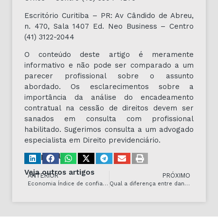
Escritório Curitiba – PR: Av Cândido de Abreu,
n. 470, Sala 1407 Ed. Neo Business – Centro
(41) 3122-2044
O conteúdo deste artigo é meramente
informativo e não pode ser comparado a um
parecer profissional sobre o assunto
abordado. Os esclarecimentos sobre a
importância da análise do encadeamento
contratual na cessão de direitos devem ser
sanados em consulta com profissional
habilitado. Sugerimos consulta a um advogado
especialista em Direito previdenciário.
Compartilhe
Veja outros artigos
ANTERIOR
PRÓXIMO
Economia Índice de confiança do empresário industrial avança 1,4 ponto em abril
Qual a diferença entre dano moral e dano material?