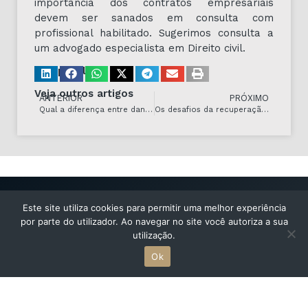
importância dos contratos empresariais
devem ser sanados em consulta com
profissional habilitado. Sugerimos consulta a
um advogado especialista em Direito civil.
Compartilhe
Veja outros artigos
ANTERIOR
PRÓXIMO
Qual a diferença entre dano moral e dano material?
Os desafios da recuperação de crédito no contexto atual.
Este site utiliza cookies para permitir uma melhor experiência
por parte do utilizador. Ao navegar no site você autoriza a sua
utilização.
Ok