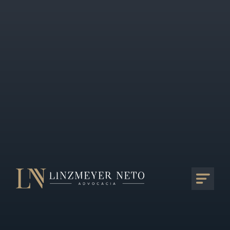
Fique informado
Todos os nossos artigos
Diferencial de Alíquota (Difal)
08/02/2022
O Governo sancionou no dia 5 de janeiro deste ano a