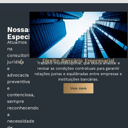
Nossas
Especialidades
Atuamos
na
consultoria
Direito Bancário Empresarial
jurídica
Trabalho multidisciplinar, que busca analisar e
e
revisar as condições contratuais para garantir
relações justas e equilibradas entre empresas e
advocacia
instituições bancárias.
preventiva
e
Veja mais
contenciosa,
sempre
reconhecendo
a
necessidade
de